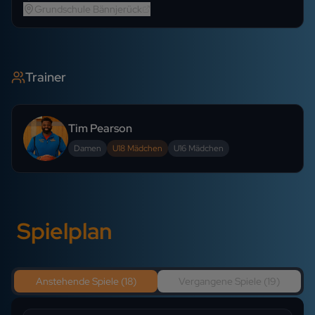
Grundschule Bännjerück
Trainer
Tim Pearson
Damen
U18 Mädchen
U16 Mädchen
Spielplan
Anstehende Spiele (
18
)
Vergangene Spiele (
19
)