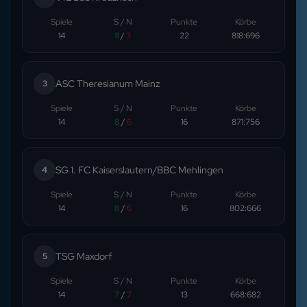
Spiele
S / N
Punkte
Körbe
14
11
/
3
22
818
:
696
ASC Theresianum Mainz
3
Spiele
S / N
Punkte
Körbe
14
8
/
6
16
871
:
756
SG 1. FC Kaiserslautern/BBC Mehlingen
4
Spiele
S / N
Punkte
Körbe
14
8
/
6
16
802
:
666
TSG Maxdorf
5
Spiele
S / N
Punkte
Körbe
14
7
/
7
13
668
:
682