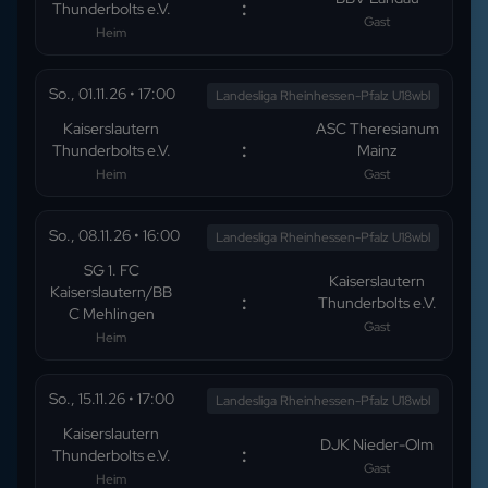
:
Thunderbolts e.V.
Gast
Heim
So., 01.11.26
•
17:00
Landesliga Rheinhessen-Pfalz U18wbl
Kaiserslautern
ASC Theresianum
:
Thunderbolts e.V.
Mainz
Heim
Gast
So., 08.11.26
•
16:00
Landesliga Rheinhessen-Pfalz U18wbl
SG 1. FC
Kaiserslautern
Kaiserslautern/BB
:
Thunderbolts e.V.
C Mehlingen
Gast
Heim
So., 15.11.26
•
17:00
Landesliga Rheinhessen-Pfalz U18wbl
Kaiserslautern
DJK Nieder-Olm
:
Thunderbolts e.V.
Gast
Heim