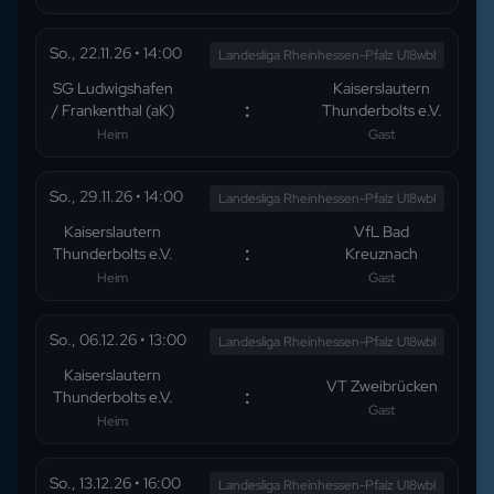
So., 22.11.26
•
14:00
Landesliga Rheinhessen-Pfalz U18wbl
SG Ludwigshafen
Kaiserslautern
:
/ Frankenthal (aK)
Thunderbolts e.V.
Heim
Gast
So., 29.11.26
•
14:00
Landesliga Rheinhessen-Pfalz U18wbl
Kaiserslautern
VfL Bad
:
Thunderbolts e.V.
Kreuznach
Heim
Gast
So., 06.12.26
•
13:00
Landesliga Rheinhessen-Pfalz U18wbl
Kaiserslautern
VT Zweibrücken
:
Thunderbolts e.V.
Gast
Heim
So., 13.12.26
•
16:00
Landesliga Rheinhessen-Pfalz U18wbl