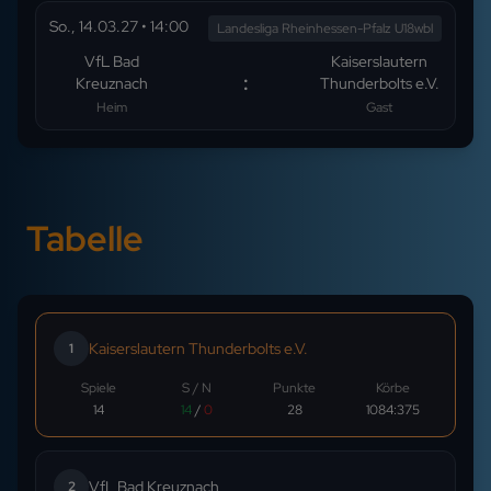
So., 14.03.27
•
14:00
Landesliga Rheinhessen-Pfalz U18wbl
VfL Bad
Kaiserslautern
:
Kreuznach
Thunderbolts e.V.
Heim
Gast
Tabelle
Kaiserslautern Thunderbolts e.V.
1
Spiele
S / N
Punkte
Körbe
14
14
/
0
28
1084
:
375
VfL Bad Kreuznach
2