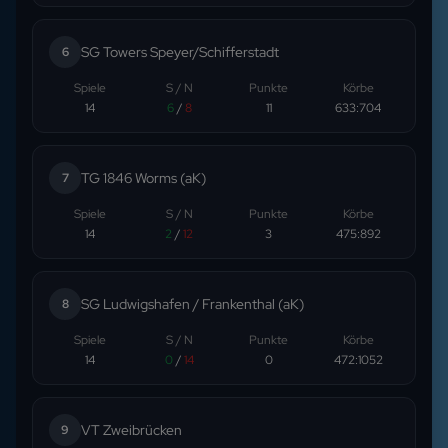
SG Towers Speyer/Schifferstadt
6
Spiele
S / N
Punkte
Körbe
14
6
/
8
11
633
:
704
TG 1846 Worms (aK)
7
Spiele
S / N
Punkte
Körbe
14
2
/
12
3
475
:
892
SG Ludwigshafen / Frankenthal (aK)
8
Spiele
S / N
Punkte
Körbe
14
0
/
14
0
472
:
1052
VT Zweibrücken
9