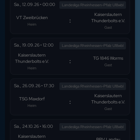
Sa., 12.09.26
•
00:00
Landesliga Rheinhessen-Pfalz U18wbl
Kaiserslautern
VT Zweibrücken
:
Thunderbolts e.V.
Heim
Gast
Sa., 19.09.26
•
12:00
Landesliga Rheinhessen-Pfalz U18wbl
Kaiserslautern
TG 1846 Worms
:
Thunderbolts e.V.
Gast
Heim
Sa., 26.09.26
•
17:30
Landesliga Rheinhessen-Pfalz U18wbl
Kaiserslautern
TSG Maxdorf
:
Thunderbolts e.V.
Heim
Gast
Sa., 24.10.26
•
16:00
Landesliga Rheinhessen-Pfalz U18wbl
Kaiserslautern
BBV Landau