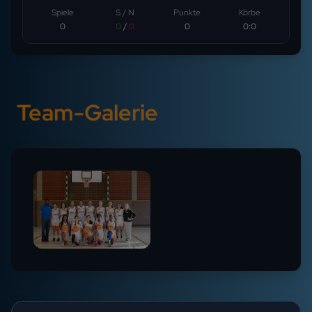
Spiele
S / N
Punkte
Körbe
0
0
/
0
0
0
:
0
Team-Galerie